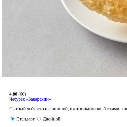
4.88
(60)
Чебурек «Баварский»
Сытный чебурек со свининой, охотничьими колбасками, ко
Стандарт
Двойной