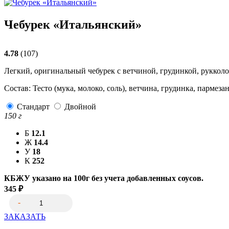
Чебурек «Итальянский»
4.78
(107)
Легкий, оригинальный чебурек с ветчиной, грудинкой, рукколо
Состав: Тесто (мука, молоко, соль), ветчина, грудинка, пармеза
Стандарт
Двойной
150
г
Б
12.1
Ж
14.4
У
18
К
252
КБЖУ указано на 100г без учета добавленных соусов.
345
₽
ЗАКАЗАТЬ