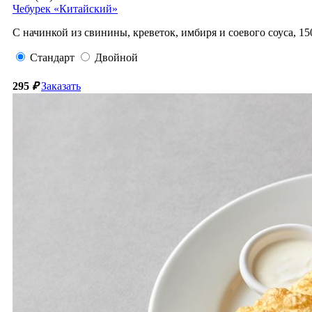
Чебурек «Китайский»
С начинкой из свинины, креветок, имбиря и соевого соуса,
15
Стандарт
Двойной
295
₽
Заказать