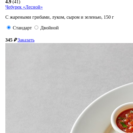
4.9
(41)
Чебурек «Лесной»
С жареными грибами, луком, сыром и зеленью,
150
г
Стандарт
Двойной
345
₽
Заказать