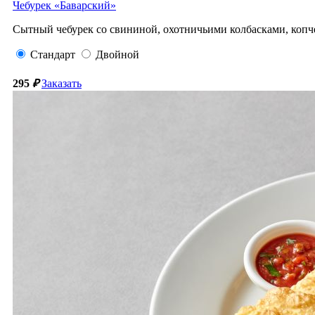
Чебурек «Баварский»
Сытный чебурек со свининой, охотничьими колбасками, копче
Стандарт
Двойной
295
₽
Заказать