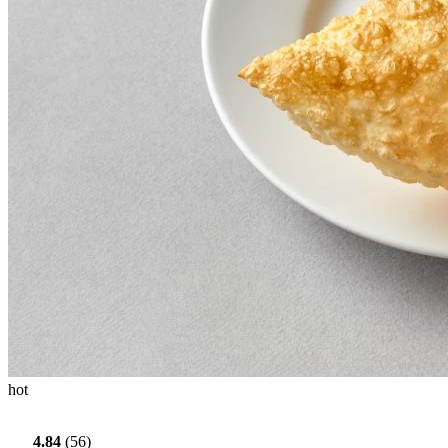
hot
4.84
(56)