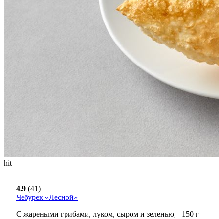
hit
4.9
(41)
Чебурек «Лесной»
С жареными грибами, луком, сыром и зеленью,
150
г