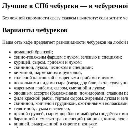
Лучшие в СПб чебуреки — в чебуречно
Без ложной скромности сразу скажем начистоту: если хотите ч
Варианты чебуреков
Наша сеть кафе предлагает разновидности чебуреков на любой 
домашней брынзой;
свино-говяжьим фаршем с луком, зеленью и специями;
курицей, сыром, грибами и луком;
свининой, луком, чесноком и специями;
ветчиной, пармезаном и рукколой;
толченой картошкой с жареными грибами и луком;
несколькими видами сыра (гауда, дор блю, фета, сулугуни
жареными грибами, сыром, сметаной и луком;
овощным ассорти (баклажанами, помидорами, сладким пер
филе красной рыбы, тёртым сыром, жареным луком и зеле
свининой, копчёной грудинкой, охотничьими колбасками,
телятиной, луком и зеленью;
пряной грушей, сыром дор блю и имбирём (подаётся с ви
бараниной и смесью трав и специй (паприка, кинза, лук, 
вишней, выдержанной в сиропе и коньяке