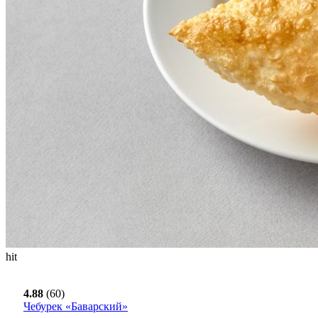
hit
4.88
(60)
Чебурек «Баварский»