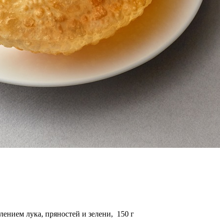
лением лука, пряностей и зелени,
150
г