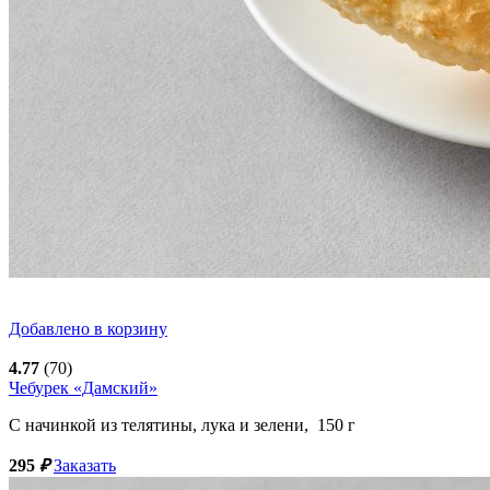
Добавлено в корзину
4.77
(70)
Чебурек «Дамский»
С начинкой из телятины, лука и зелени,
150
г
295
₽
Заказать