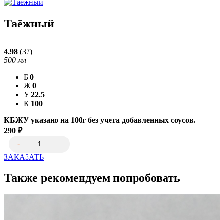
Таёжный
4.98
(37)
500
мл
Б
0
Ж
0
У
22.5
К
100
КБЖУ указано на 100г без учета добавленных соусов.
290
₽
ЗАКАЗАТЬ
Также рекомендуем попробовать