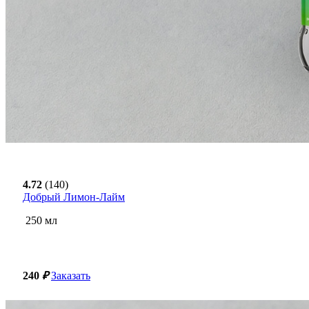
4.72
(140)
Добрый Лимон-Лайм
250
мл
240
₽
Заказать