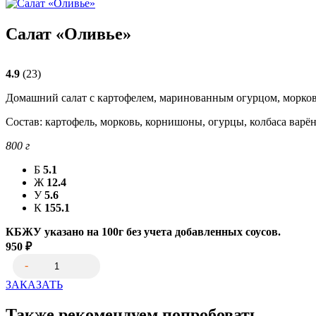
Салат «Оливье»
4.9
(23)
Домашний салат с картофелем, маринованным огурцом, морковь
Состав: картофель, морковь, корнишоны, огурцы, колбаса варё
800
г
Б
5.1
Ж
12.4
У
5.6
К
155.1
КБЖУ указано на 100г без учета добавленных соусов.
950
₽
ЗАКАЗАТЬ
Также рекомендуем попробовать