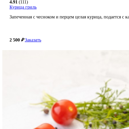
4.91
(111)
Курица гриль
Запеченная с чесноком и перцем целая курица, подается с 
2 500
₽
Заказать