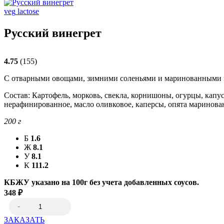
veg
lactose
Русский винегрет
4.75
(155)
С отварными овощами, зимними соленьями и маринованными г
Состав: Картофель, морковь, свекла, корнишоны, огурцы, капус
нерафинированное, масло оливковое, каперсы, опята маринован
200
г
Б
1.6
Ж
8.1
У
8.1
К
111.2
КБЖУ указано на 100г без учета добавленных соусов.
348
₽
ЗАКАЗАТЬ