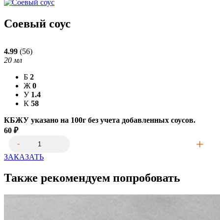
Соевый соус
4.99
(56)
20
мл
Б
2
Ж
0
У
1.4
К
58
КБЖУ указано на 100г без учета добавленных соусов.
60
₽
ЗАКАЗАТЬ
Также рекомендуем попробовать