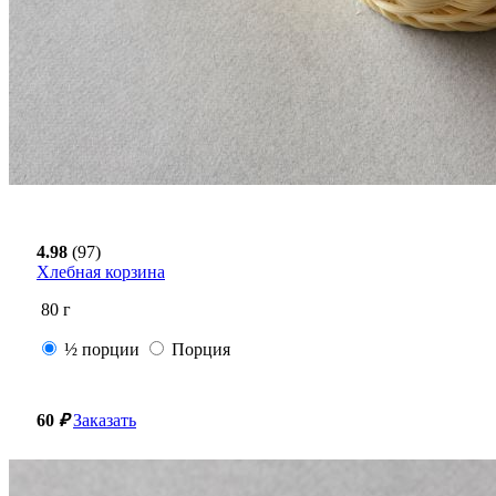
4.98
(97)
Хлебная корзина
80
г
½ порции
Порция
60
₽
Заказать