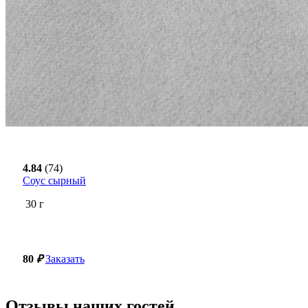
4.84
(74)
Соус сырный
30
г
80
₽
Заказать
Отзывы наших гостей