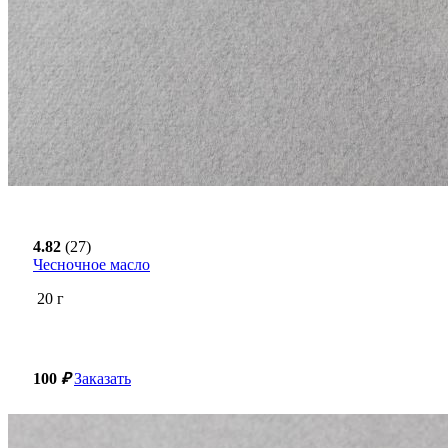
4.82
(27)
Чесночное масло
20
г
100
₽
Заказать