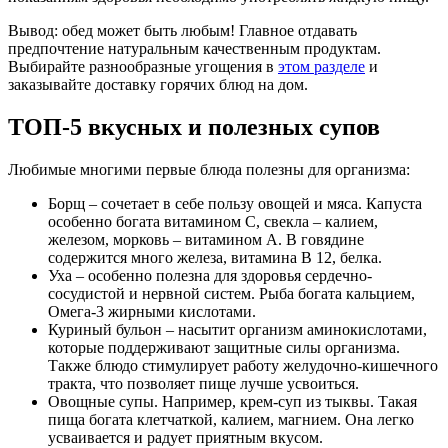
Вывод: обед может быть любым! Главное отдавать
предпочтение натуральным качественным продуктам.
Выбирайте разнообразные угощения в
этом разделе
и
заказывайте доставку горячих блюд на дом.
ТОП-5 вкусных и полезных супов
Любимые многими первые блюда полезны для организма:
Борщ – сочетает в себе пользу овощей и мяса. Капуста
особенно богата витамином С, свекла – калием,
железом, морковь – витамином А. В говядине
содержится много железа, витамина В 12, белка.
Уха – особенно полезна для здоровья сердечно-
сосудистой и нервной систем. Рыба богата кальцием,
Омега-3 жирными кислотами.
Куриный бульон – насытит организм аминокислотами,
которые поддерживают защитные силы организма.
Также блюдо стимулирует работу желудочно-кишечного
тракта, что позволяет пище лучше усвоиться.
Овощные супы. Например, крем-суп из тыквы. Такая
пища богата клетчаткой, калием, магнием. Она легко
усваивается и радует приятным вкусом.