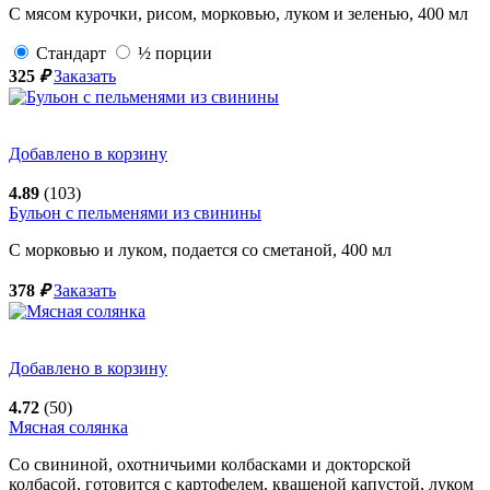
С мясом курочки, рисом, морковью, луком и зеленью,
400
мл
Стандарт
½ порции
325
₽
Заказать
Добавлено в корзину
4.89
(103)
Бульон с пельменями из свинины
С морковью и луком, подается со сметаной,
400
мл
378
₽
Заказать
Добавлено в корзину
4.72
(50)
Мясная солянка
Со свининой, охотничьими колбасками и докторской
колбасой, готовится с картофелем, квашеной капустой, луком