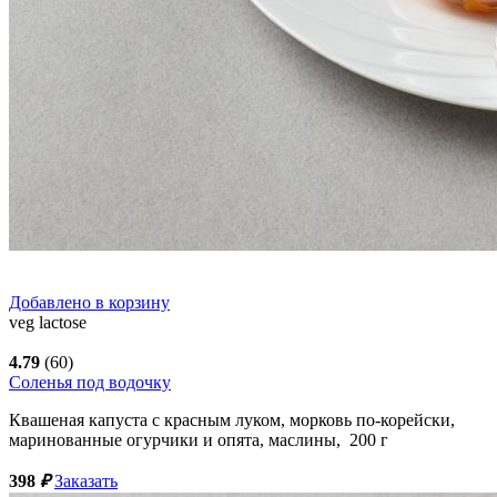
Добавлено в корзину
veg
lactose
4.79
(60)
Соленья под водочку
Квашеная капуста с красным луком, морковь по-корейски,
маринованные огурчики и опята, маслины,
200
г
398
₽
Заказать