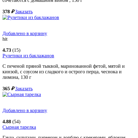
сочетаются с домашним вином ,
150
г
378
₽
Заказать
Добавлено в корзину
hit
4.73
(15)
Рулетики из баклажанов
С печеной пряной тыквой, маринованной фетой, мятой и
кинзой, с соусом из сладкого и острого перца, чеснока и
лимона,
130
г
365
₽
Заказать
Добавлено в корзину
4.88
(54)
Сырная тарелка
Гауда, сулугуни, пармезан и дорблю с крекерами, яблоком,