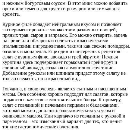
и нежным йогуртовым соусом. В этот микс можно добавить
орехи или семена для хруста и розмарин или тимьян для
аромата.
Куриное филе обладает нейтральным вкусом и позволяет
экспериментировать с множеством различных овощей,
пряных трав, сыров и заправок. Его можно отварить, запечь
на гриле или обжарить и сочетать с классическими
итальянскими ингредиентами, такими как свежие помидоры,
базилик и моцарелла. Еще один из интересных рецептов —
салат с куриным филе, авокадо и грейпфрутом. Нежная
курятина здесь подчеркивает горьковатый грейпфрут и
сливочный авокадо, создавая гармоничное сочетание.
Добавление рукколы или шпината придаст этому салату не
только свежесть, но и красочный вид.
Говядина, в свою очередь, является сытным и насыщенным
мясом. Она особенно хорошо подходит для салатов, которые
подаются в качестве самостоятельного блюда. К примеру,
салат с говядиной и печеными перцами и баклажанами,
который можно дополнить бальзамическим уксусом и
оливковым маслом. Или карпаччо из говядины с руколой и
пармезаном – это изысканный вариант для тех, кто ценит
тонкие гастрономические сочетания.