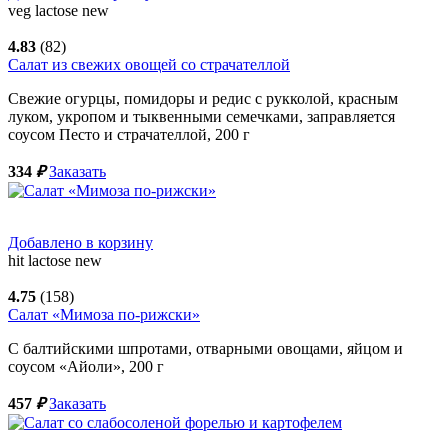
veg
lactose
new
4.83
(82)
Салат из свежих овощей со страчателлой
Свежие огурцы, помидоры и редис с рукколой, красным
луком, укропом и тыквенными семечками, заправляется
соусом Песто и страчателлой,
200
г
334
₽
Заказать
Добавлено в корзину
hit
lactose
new
4.75
(158)
Салат «Мимоза по-рижски»
С балтийскими шпротами, отварными овощами, яйцом и
соусом «Айоли»,
200
г
457
₽
Заказать