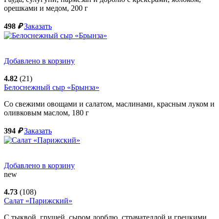
орешками и медом,
200
г
498
₽
Заказать
Добавлено в корзину
4.82
(21)
Белоснежный сыр «Брынза»
Со свежими овощами и салатом, маслинами, красным луком и
оливковым маслом,
180
г
394
₽
Заказать
Добавлено в корзину
new
4.73
(108)
Салат «Парижский»
С тыквой, грушей, сыром дорблю, страчателлой и грецкими