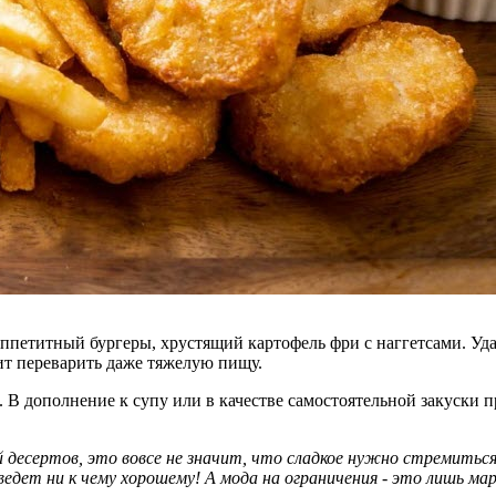
аппетитный бургеры, хрустящий картофель фри с наггетсами. Уд
ит переварить даже тяжелую пищу.
 В дополнение к супу или в качестве самостоятельной закуски п
 десертов, это вовсе не значит, что сладкое нужно стремитьс
 ведет ни к чему хорошему! А мода на ограничения - это лишь 