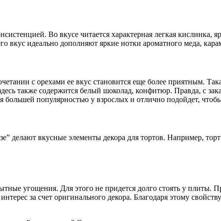
нсистенцией. Во вкусе читается характерная легкая кислинка, я
его вкус идеально дополняют яркие нотки ароматного меда, кара
очетании с орехами ее вкус становится еще более приятным. Так
 здесь также содержится белый шоколад, конфитюр. Правда, с за
я большей популярностью у взрослых и отлично подойдет, чтобы
зе” делают вкусные элементы декора для тортов. Например, то
 сытные угощения. Для этого не придется долго стоять у плиты. 
терес за счет оригинального декора. Благодаря этому свойству 