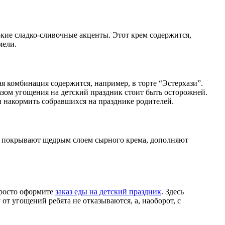
ркие сладко-сливочные акценты. Этот крем содержится,
мели.
ая комбинация содержится, например, в торте “Эстерхази”.
казом угощения на детский праздник стоит быть осторожней.
 накормить собравшихся на празднике родителей.
рт покрывают щедрым слоем сырного крема, дополняют
Просто оформите
заказ еды на детский праздник
. Здесь
от угощений ребята не отказываются, а, наоборот, с