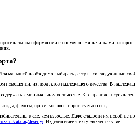
 оригинальном оформлении с популярными начинками, которые по
дник.
орта?
. Для малышей необходимо выбирать десерты со следующими сво
ом помещении, из продуктов надлежащего качества. В надлежащи
 содержать в минимальном количестве. Как правило, перечислен
годы, фрукты, орехи, молоко, творог, сметана и т.д.
избирательны в еде, чем взрослые. Даже сладости им порой не нр
ynza.ru/catalog/deserty/
. Изделия имеют натуральный состав.