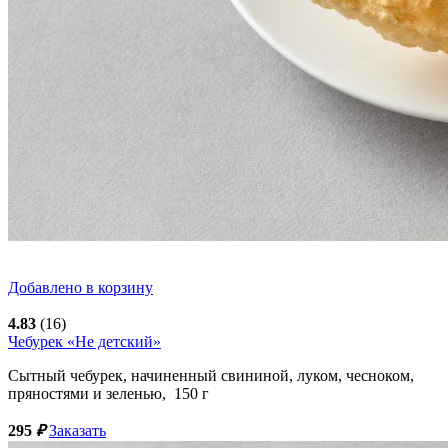
Добавлено в корзину
4.83
(16)
Чебурек «Не детский»
Сытный чебурек, начиненный свининой, луком, чесноком,
пряностями и зеленью,
150
г
295
₽
Заказать