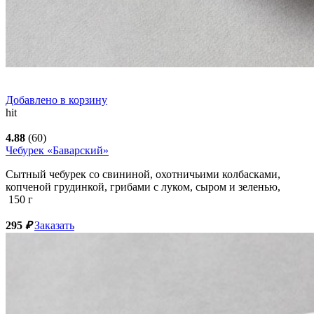
Добавлено в корзину
hit
4.88
(60)
Чебурек «Баварский»
Сытный чебурек со свининой, охотничьими колбасками,
копченой грудинкой, грибами с луком, сыром и зеленью,
150
г
295
₽
Заказать