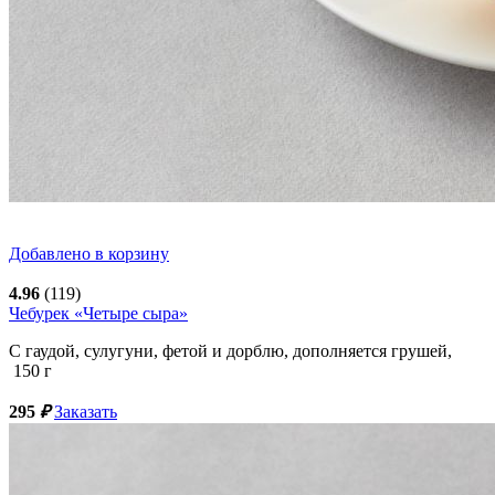
Добавлено в корзину
4.96
(119)
Чебурек «Четыре сыра»
С гаудой, сулугуни, фетой и дорблю, дополняется грушей,
150
г
295
₽
Заказать