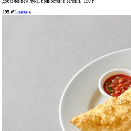
добавлением лука, пряностей и зелени,
150
г
295
₽
Заказать