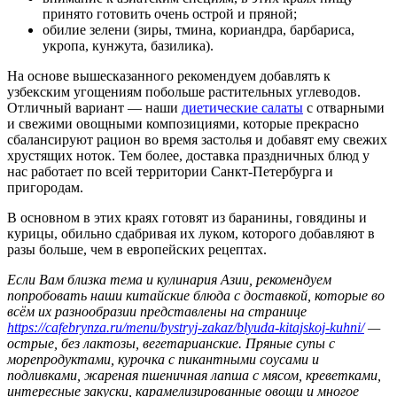
принято готовить очень острой и пряной;
обилие зелени (зиры, тмина, кориандра, барбариса,
укропа, кунжута, базилика).
На основе вышесказанного рекомендуем добавлять к
узбекским угощениям побольше растительных углеводов.
Отличный вариант — наши
диетические салаты
с отварными
и свежими овощными композициями, которые прекрасно
сбалансируют рацион во время застолья и добавят ему свежих
хрустящих ноток. Тем более, доставка праздничных блюд у
нас работает по всей территории Санкт-Петербурга и
пригородам.
В основном в этих краях готовят из баранины, говядины и
курицы, обильно сдабривая их луком, которого добавляют в
разы больше, чем в европейских рецептах.
Если Вам близка тема и кулинария Азии, рекомендуем
попробовать наши китайские блюда с доставкой, которые во
всём их разнообразии представлены на странице
https://cafebrynza.ru/menu/bystryj-zakaz/blyuda-kitajskoj-kuhni/
—
острые, без лактозы, вегетарианские. Пряные супы с
морепродуктами, курочка с пикантными соусами и
подливками, жареная пшеничная лапша с мясом, креветками,
интересные закуски, карамелизированные овощи и многое