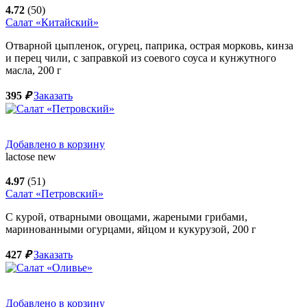
4.72
(50)
Салат «Китайский»
Отварной цыпленок, огурец, паприка, острая морковь, кинза
и перец чили, с заправкой из соевого соуса и кунжутного
масла,
200
г
395
₽
Заказать
Добавлено в корзину
lactose
new
4.97
(51)
Салат «Петровский»
С курой, отварными овощами, жареными грибами,
маринованными огурцами, яйцом и кукурузой,
200
г
427
₽
Заказать
Добавлено в корзину