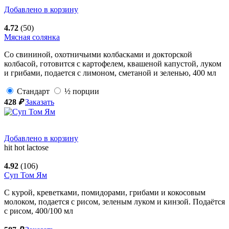
Добавлено в корзину
4.72
(50)
Мясная солянка
Со свининой, охотничьими колбасками и докторской
колбасой, готовится с картофелем, квашеной капустой, луком
и грибами, подается с лимоном, сметаной и зеленью,
400
мл
Стандарт
½ порции
428
₽
Заказать
Добавлено в корзину
hit
hot
lactose
4.92
(106)
Суп Том Ям
С курой, креветками, помидорами, грибами и кокосовым
молоком, подается с рисом, зеленым луком и кинзой. Подаётся
с рисом,
400/100
мл