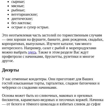
сырные;
мясные;
рыбные;
вегетарианские;
диетические;
без лактозы;
острые и супер острые.
Это неотъемлемая часть застолий по торжественным случаям
— они хороши на фуршете, банкете, днях рождения, свадьбах,
корпоративах, выпускных. Изучите каталог, там много
интересного. Например, салат с рыбой и морепродуктами
можно выбрать
здесь
. Также в этом разделе Вас ждут
профитроли с начинками, брускетты, рулетики и многое
другое.
Десерты
У нас отменные кондитеры. Они приготовят для Ваших
гостей изысканные торты, тарталетки, сладкие батончики и
чебуреки со сладкими начинками.
Основа может быть из сливочных, маковых и ореховых
бисквитов, карамельно-медовых и песочных коржей. Начинка
— от белого и тёмного шоколада и взбитых сливок до суфле