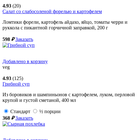
4.93
(20)
Салат со слабосоленой форелью и картофелем
Ломтики форели, картофель айдахо, яйцо, томаты черри и
руккола с пикантной горчичной заправкой,
200
г
598
₽
Заказать
Добавлено в корзину
veg
4.93
(125)
Грибной суп
Из боровиков и шампиньонов с картофелем, луком, перловой
крупой и густой сметаной,
400
мл
Стандарт
½ порции
368
₽
Заказать