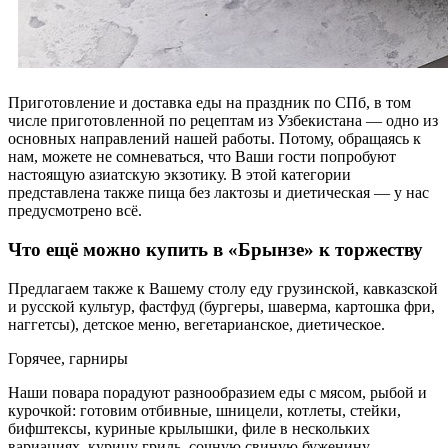
Приготовление и доставка еды на праздник по СПб, в том
числе приготовленной по рецептам из Узбекистана — одно из
основных направлений нашей работы. Потому, обращаясь к
нам, можете не сомневаться, что Ваши гости попробуют
настоящую азиатскую экзотику. В этой категории
представлена также пища без лактозы и диетическая — у нас
предусмотрено всё.
Что ещё можно купить в «Брынзе» к торжеству
Предлагаем также к Вашему столу еду грузинской, кавказской
и русской культур, фастфуд (бургеры, шаверма, картошка фри,
наггетсы), детское меню, вегетарианское, диетическое.
Горячее, гарниры
Наши повара порадуют разнообразием еды с мясом, рыбой и
курочкой: готовим отбивные, шницели, котлеты, стейки,
бифштексы, куриные крылышки, филе в нескольких
вариациях, курицу гриль, сочную свиную буженину.