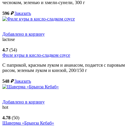
чесноком, зеленью и хмели-сунели,
300
г
596
₽
Заказать
Добавлено в корзину
lactose
4.7
(54)
Филе куры в кисло-сладком соусе
С паприкой, красным луком и ананасом, подается с паровым
рисом, зеленым луком и кинзой,
200/150
г
548
₽
Заказать
Добавлено в корзину
hot
4.78
(50)
Шаверма «Брынза Кебаб»