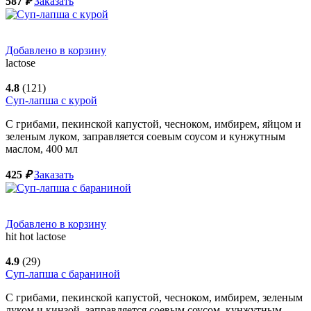
587
₽
Заказать
Добавлено в корзину
lactose
4.8
(121)
Суп-лапша с курой
С грибами, пекинской капустой, чесноком, имбирем, яйцом и
зеленым луком, заправляется соевым соусом и кунжутным
маслом,
400
мл
425
₽
Заказать
Добавлено в корзину
hit
hot
lactose
4.9
(29)
Суп-лапша с бараниной
С грибами, пекинской капустой, чесноком, имбирем, зеленым
луком и кинзой, заправляется соевым соусом, кунжутным