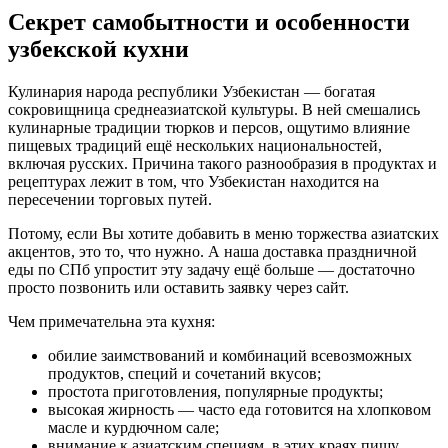
Секрет самобытности и особенности
узбекской кухни
Кулинария народа республики Узбекистан — богатая
сокровищница среднеазиатской культуры. В ней смешались
кулинарные традиции тюрков и персов, ощутимо влияние
пищевых традиций ещё нескольких национальностей,
включая русских. Причина такого разнообразия в продуктах и
рецептурах лежит в том, что Узбекистан находится на
пересечении торговых путей.
Потому, если Вы хотите добавить в меню торжества азиатских
акцентов, это то, что нужно. А наша доставка праздничной
еды по СПб упростит эту задачу ещё больше — достаточно
просто позвонить или оставить заявку через сайт.
Чем примечательна эта кухня:
обилие заимствований и комбинаций всевозможных
продуктов, специй и сочетаний вкусов;
простота приготовления, популярные продукты;
высокая жирность — часто еда готовится на хлопковом
масле и курдючном сале;
внимание к азиатским специям, в этих краях пищу