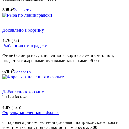
398
₽
Заказать
Добавлено в корзину
4.76
(72)
Рыба по-ленинградски
Филе белой рыбы, запеченное с картофелем и сметаной,
подается с жареными луковыми колечками,
300
г
678
₽
Заказать
Добавлено в корзину
hit
hot
lactose
4.87
(125)
Форель, запеченная в фольге
С паровым рисом, зеленой фасолью, паприкой, кабачком и
томатами черри, под сладко-острым соусом,
300
г