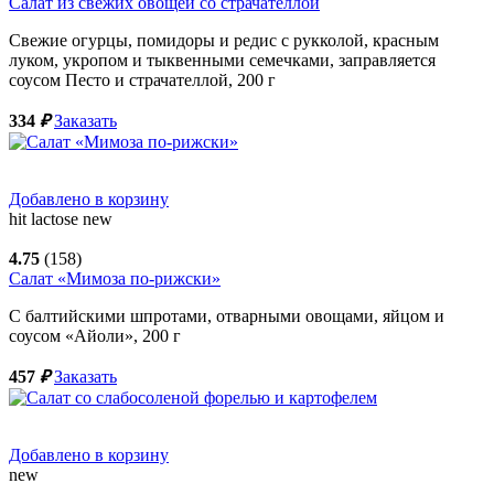
Салат из свежих овощей со страчателлой
Свежие огурцы, помидоры и редис с рукколой, красным
луком, укропом и тыквенными семечками, заправляется
соусом Песто и страчателлой,
200
г
334
₽
Заказать
Добавлено в корзину
hit
lactose
new
4.75
(158)
Салат «Мимоза по-рижски»
С балтийскими шпротами, отварными овощами, яйцом и
соусом «Айоли»,
200
г
457
₽
Заказать
Добавлено в корзину
new