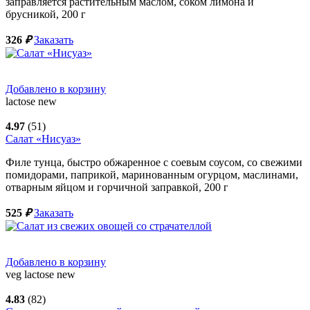
заправляется растительным маслом, соком лимона и
брусникой,
200
г
326
₽
Заказать
Добавлено в корзину
lactose
new
4.97
(51)
Салат «Нисуаз»
Филе тунца, быстро обжаренное с соевым соусом, со свежими
помидорами, паприкой, маринованным огурцом, маслинами,
отварным яйцом и горчичной заправкой,
200
г
525
₽
Заказать
Добавлено в корзину
veg
lactose
new
4.83
(82)