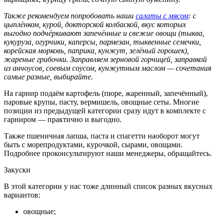
Также рекомендуем попробовать наши
салаты с мясом
: с
цыплёнком, курой, докторской колбаской, вкус которых
выгодно подчёркивают запечённые и свежие овощи (тыква,
кукуруза, огурчики, каперсы, пармезан, тыквенные семечки,
корейская морковь, паприка, кунжут, зелёный горошек),
жареные грибочки. Заправляем зерновой горчицей, заправкой
из анчоусов, соевым соусом, кунжутным маслом — сочетания
самые разные, выбирайте.
На гарнир подаём картофель (пюре, жаренный, запечённый),
паровые крупы, пасту, вермишель, овощные сеты. Многие
позиции из предыдущей категории сразу идут в комплекте с
гарниром — практично и выгодно.
Также пшеничная лапша, паста и спагетти наоборот могут
быть с морепродуктами, курочкой, сырами, овощами.
Подробнее проконсультируют наши менеджеры, обращайтесь.
Закуски
В этой категории у нас тоже длинный список разных вкусных
вариантов:
овощные;