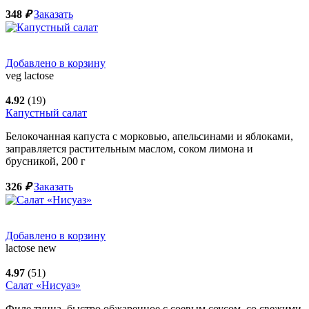
348
₽
Заказать
Добавлено в корзину
veg
lactose
4.92
(19)
Капустный салат
Белокочанная капуста с морковью, апельсинами и яблоками,
заправляется растительным маслом, соком лимона и
брусникой,
200
г
326
₽
Заказать
Добавлено в корзину
lactose
new
4.97
(51)
Салат «Нисуаз»
Филе тунца, быстро обжаренное с соевым соусом, со свежими