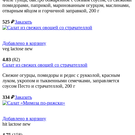
помидорами, паприкой, маринованным огурцом, маслинами,
отварным яйцом и горчичной заправкой,
200
г
525
₽
Заказать
Добавлено в корзину
veg
lactose
new
4.83
(82)
Салат из свежих овощей со страчателлой
Свежие огурцы, помидоры и редис с рукколой, красным
луком, укропом и тыквенными семечками, заправляется
соусом Песто и страчателлой,
200
г
334
₽
Заказать
Добавлено в корзину
hit
lactose
new
4.75
(158)