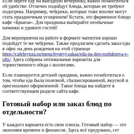
Если берете еду на выездную вечеринку, важно позаботиться
об удобстве. Отлично подойдут блюда, которые не требуют
подогрева. Например, чебуреки, которые тоже вполне могут
стать праздничным угощением! Кстати, это фирменное блюдо
кафе «Брынза». Для праздника выбирайте необычные
начинки и удивите гостей!
Для мероприятия на работе в формате чаепития хорошо
подойдут те же чебуреки. Также предлагаем сделать заказ еды
в офис на день рождения на этой странице
https://cafebrynza.ru/menu/bystryj-zakaz/eda-na-den-rozhdeniya-v-
ofis/
. Здесь собраны оптимальные варианты для
торжественного обеда с коллегами.
Если планируется детский праздник, важно позаботиться о
том, чтобы еда была полезной, сбалансированной, вкусной и
оригинально оформленной. Такие блюда вы найдете в
соответствующем разделе сайта кафе.
Готовый набор или заказ блюд по
отдельности?
У каждого варианта есть свои плюсы. Готовый набор — это
экономия времени и финансов. Здесь всё продумано, сет