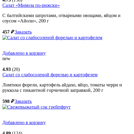
Салат «Мимоза по-рижски»
С балтийскими шпротами, отварными овощами, яйцом и
соусом «Айоли»,
200
г
457
₽
Заказать
Добавлено в корзину
new
4.93
(20)
Салат со слабосоленой форелью и картофелем
Ломтики форели, картофель айдахо, яйцо, томаты черри и
руккола с пикантной горчичной заправкой,
200
г
598
₽
Заказать
Добавлено в корзину
4.89
(124)