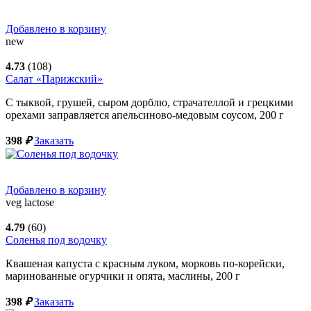
Добавлено в корзину
new
4.73
(108)
Салат «Парижский»
С тыквой, грушей, сыром дорблю, страчателлой и грецкими
орехами заправляется апельсиново-медовым соусом,
200
г
398
₽
Заказать
Добавлено в корзину
veg
lactose
4.79
(60)
Соленья под водочку
Квашеная капуста с красным луком, морковь по-корейски,
маринованные огурчики и опята, маслины,
200
г
398
₽
Заказать