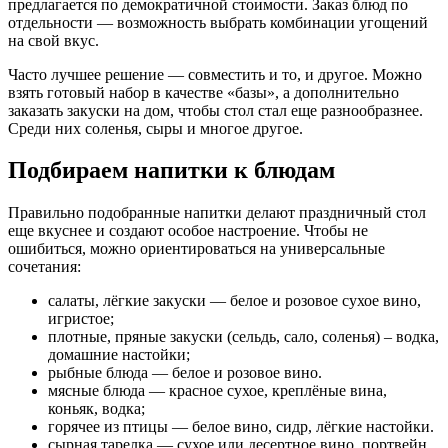
предлагается по демократичной стоимости. Заказ блюд по
отдельности — возможность выбрать комбинации угощений
на свой вкус.
Часто лучшее решение — совместить и то, и другое. Можно
взять готовый набор в качестве «базы», а дополнительно
заказать закуски на дом, чтобы стол стал еще разнообразнее.
Среди них соленья, сыры и многое другое.
Подбираем напитки к блюдам
Правильно подобранные напитки делают праздничный стол
еще вкуснее и создают особое настроение. Чтобы не
ошибиться, можно ориентироваться на универсальные
сочетания:
салаты, лёгкие закуски — белое и розовое сухое вино,
игристое;
плотные, пряные закуски (сельдь, сало, соленья) – водка,
домашние настойки;
рыбные блюда — белое и розовое вино.
мясные блюда — красное сухое, креплёные вина,
коньяк, водка;
горячее из птицы — белое вино, сидр, лёгкие настойки.
сырная тарелка — сухое или десертное вино, портвейн,