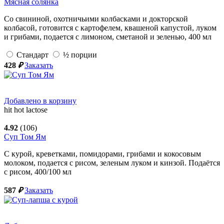
Мясная солянка
Со свининой, охотничьими колбасками и докторской
колбасой, готовится с картофелем, квашеной капустой, луком
и грибами, подается с лимоном, сметаной и зеленью,
400
мл
Стандарт
½ порции
428
₽
Заказать
Добавлено в корзину
hit
hot
lactose
4.92
(106)
Суп Том Ям
С курой, креветками, помидорами, грибами и кокосовым
молоком, подается с рисом, зеленым луком и кинзой. Подаётся
с рисом,
400/100
мл
587
₽
Заказать