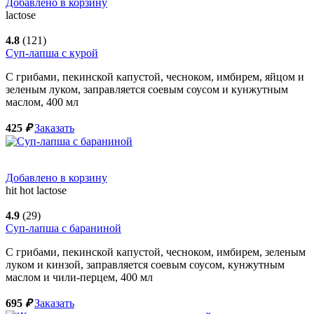
Добавлено в корзину
lactose
4.8
(121)
Суп-лапша с курой
С грибами, пекинской капустой, чесноком, имбирем, яйцом и
зеленым луком, заправляется соевым соусом и кунжутным
маслом,
400
мл
425
₽
Заказать
Добавлено в корзину
hit
hot
lactose
4.9
(29)
Суп-лапша с бараниной
С грибами, пекинской капустой, чесноком, имбирем, зеленым
луком и кинзой, заправляется соевым соусом, кунжутным
маслом и чили-перцем,
400
мл
695
₽
Заказать