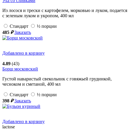
Уха со сливками
Из лосося и трески с картофелем, морковью и луком, подается
с зеленым луком и укропом,
400
мл
Стандарт
½ порции
485
₽
Заказать
Добавлено в корзину
4.89
(43)
Борщ московский
Густой наваристый свекольник с говяжьей грудинкой,
чесноком и сметаной,
400
мл
Стандарт
½ порции
398
₽
Заказать
Добавлено в корзину
lactose