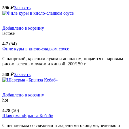
596
₽
Заказать
Добавлено в корзину
lactose
4.7
(54)
Филе куры в кисло-сладком соусе
С паприкой, красным луком и ананасом, подается с паровым
рисом, зеленым луком и кинзой,
200/150
г
548
₽
Заказать
Добавлено в корзину
hot
4.78
(50)
Шаверма «Брынза Кебаб»
С цыпленком со свежими и жареными овощами, зеленью и