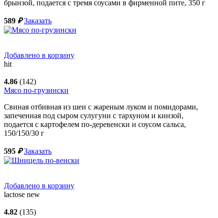
брынзой, подается с тремя соусами в фирменной пите,
350
г
589
₽
Заказать
Добавлено в корзину
hit
4.86
(142)
Мясо по-грузински
Свиная отбивная из шеи с жареным луком и помидорами,
запеченная под сыром сулугуни с тархуном и кинзой,
подается с картофелем по-деревенски и соусом сальса,
150/150/30
г
595
₽
Заказать
Добавлено в корзину
lactose
new
4.82
(135)