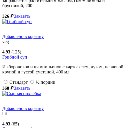
заправляется растительным маслом, соком лимона и
брусникой,
200
г
326
₽
Заказать
Добавлено в корзину
veg
4.93
(125)
Грибной суп
Из боровиков и шампиньонов с картофелем, луком, перловой
крупой и густой сметаной,
400
мл
Стандарт
½ порции
368
₽
Заказать
Добавлено в корзину
hit
4.93
(65)